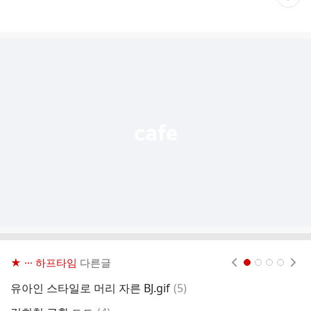
재
게
시
글
추
가
기
능
열
기
★ ··· 하프타임
다른글
현재페이지 1
2
3
4
댓
유아인 스타일로 머리 자른 BJ.gif
(
5
)
하
글