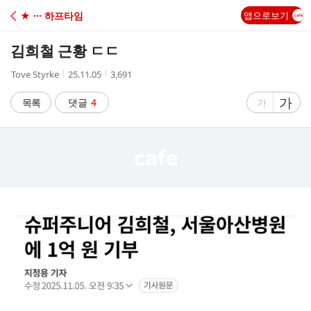
C
★ ··· 하프타임
앱으로보기
A
김희철 근황 ㄷㄷ
F
작
작
조
Tove Styrke
25.11.05
3,691
성
성
회
E
자
시
수
글
가
글
목록
댓글
4
가
간
자
자
크
크
기
기
크
작
게
게