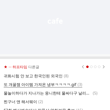
능
열
기
★ ··· 하프타임
다른글
현재페이지 1
2
3
4
댓
귀화시험 안 보고 한국인된 외국인
(
8
)
글
댓
또 개꿀잼 아이템 가져온 냉부ㅋㅋㅋㅋ.gif
(
3
)
글
댓
물놀이하다가 지나가는 웅니한테 물싸다구 날리는 그 판다🐼ㅋㅋㅋ
(
5
)
참
글
댓
찐구너 앤 해서웨이
(
2
)
6
글