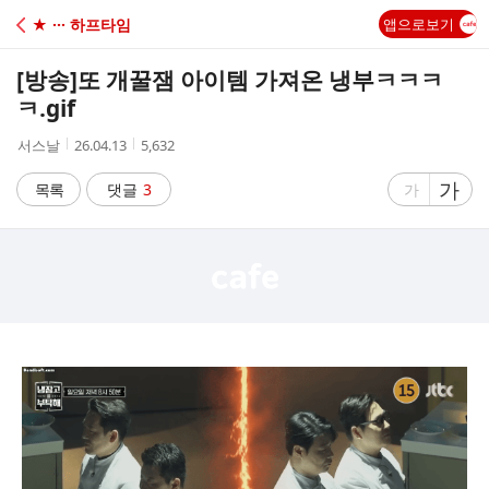
C
★ ··· 하프타임
앱으로보기
A
[방송]
또 개꿀잼 아이템 가져온 냉부ㅋㅋㅋ
F
ㅋ.gif
작
작
조
서스날
26.04.13
5,632
E
성
성
회
자
시
수
글
가
글
목록
댓글
3
가
간
자
자
크
크
기
기
크
작
게
게