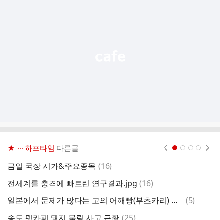
가
기
능
열
기
★ ··· 하프타임
다른글
현재페이지 1
2
3
4
댓
금일 국장 시가&주요종목
(
16
)
글
댓
전세계를 충격에 빠트린 연구결과.jpg
(
16
)
[
글
댓
일본에서 문제가 많다는 고의 어깨빵(부츠카리) 혼내주고 온 육은영쌤
(
5
)
케
글
댓
송도 펫카페 돼지 물림 사고 근황
(
25
)
오