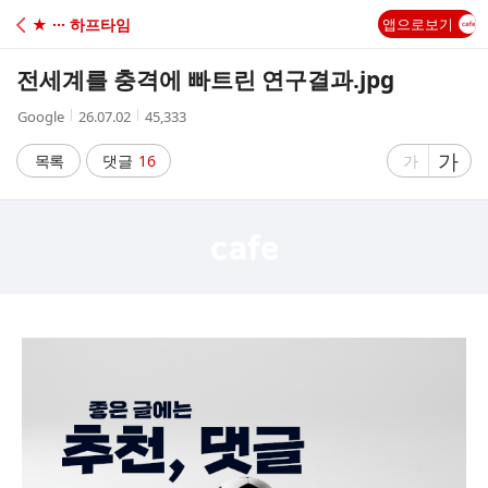
C
★ ··· 하프타임
앱으로보기
A
전세계를 충격에 빠트린 연구결과.jpg
F
작
작
조
Google
26.07.02
45,333
성
성
회
E
자
시
수
글
가
글
목록
댓글
16
가
간
자
자
크
크
기
기
크
작
게
게