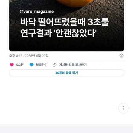
현
재
게
시
글
추