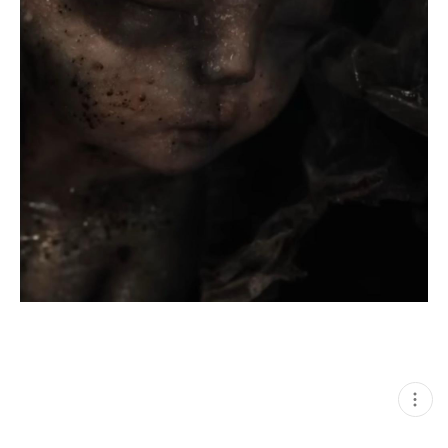
현
재
게
시