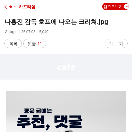
C
★ ··· 하프타임
앱으로보기
A
나홍진 감독 호프에 나오는 크리쳐.jpg
F
작
작
조
Google
26.07.08
5,040
성
성
회
E
자
시
수
글
가
글
목록
댓글
11
가
간
자
자
크
크
기
기
크
작
게
게