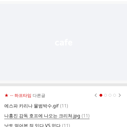
글
추
가
기
능
열
기
★ ··· 하프타임
다른글
현재페이지 1
2
3
4
댓
에스파 카리나 물범박수.gif
(
11
)
테
글
댓
나홍진 감독 호프에 나오는 크리쳐.jpg
(
11
)
미
글
댓
낫토 먹어본 적 있다 VS 없다
(
11
)
2