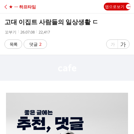
C
★ ··· 하프타임
앱으로보기
A
고대 이집트 사람들의 일상생활 ㄷ
F
작
작
조
꼬부기
26.07.08
22,417
성
성
회
E
자
시
수
글
가
글
목록
댓글
2
가
간
자
자
크
크
기
기
크
작
게
게