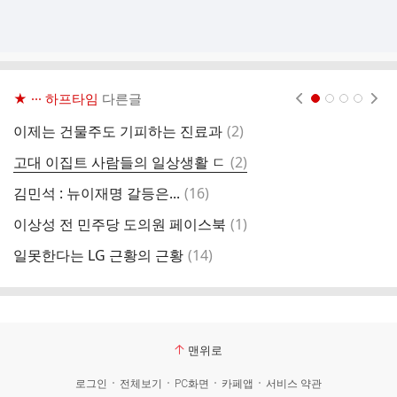
★ ··· 하프타임
다른글
현재페이지 1
2
3
4
댓
이제는 건물주도 기피하는 진료과
(
2
)
글
댓
고대 이집트 사람들의 일상생활 ㄷ
(
2
)
월
글
댓
김민석 : 뉴이재명 갈등은...
(
16
)
최
글
댓
이상성 전 민주당 도의원 페이스북
(
1
)
젊
글
댓
일못한다는 LG 근황의 근황
(
14
)
조
글
맨위로
로그인
전체보기
PC화면
카페앱
서비스 약관