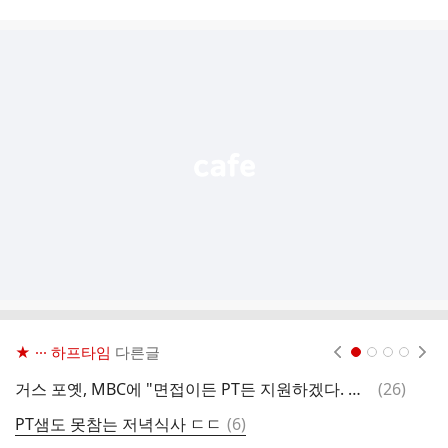
시
글
추
가
기
능
열
기
★ ··· 하프타임
다른글
현재페이지 1
2
3
4
댓
거스 포옛, MBC에 "면접이든 PT든 지원하겠다. 팬들의 신뢰를 되돌리는데 도움이 된다면 기쁠 것"
(
26
)
우
글
댓
PT샘도 못참는 저녁식사 ㄷㄷ
(
6
)
리
글