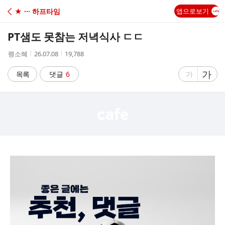
C
★ ··· 하프타임
앱으로보기
A
PT샘도 못참는 저녁식사 ㄷㄷ
F
작
작
조
펭소혜
26.07.08
19,788
성
성
회
E
자
시
수
글
가
글
목록
댓글
6
가
간
자
자
크
크
기
기
크
작
게
게