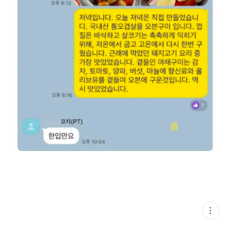
현
재
게