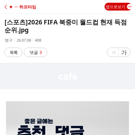
C
★ ··· 하프타임
앱으로보기
A
[스포츠]
2026 FIFA 북중미 월드컵 현재 득점
F
순위.jpg
작
작
조
탱구
26.07.08
408
E
성
성
회
자
시
수
글
가
글
목록
댓글
3
가
간
자
자
크
크
기
기
크
작
게
게