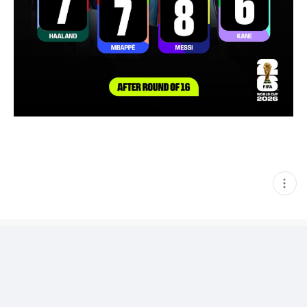
현
재
게
시
글
추
가
기
능
열
기