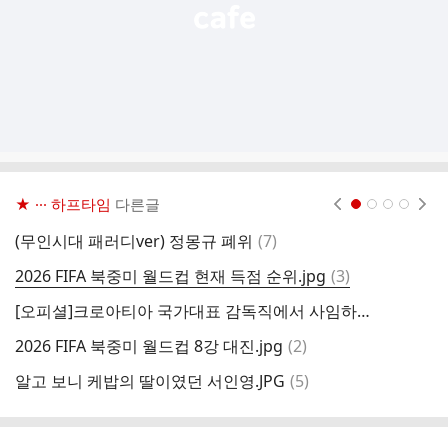
★ ··· 하프타임
다른글
현재페이지 1
2
3
4
댓
(무인시대 패러디ver) 정몽규 폐위
(
7
)
글
댓
2026 FIFA 북중미 월드컵 현재 득점 순위.jpg
(
3
)
P
글
[오피셜]크로아티아 국가대표 감독직에서 사임하는 즐라트코 달리치
배
댓
2026 FIFA 북중미 월드컵 8강 대진.jpg
(
2
)
전
글
댓
알고 보니 케밥의 딸이였던 서인영.JPG
(
5
)
글