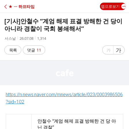
C
★ ··· 하프타임
앱으로보기
A
[기사]
안철수 “계엄 해제 표결 방해한 건 당이
F
아니라 경찰이 국회 봉쇄해서”
작
작
조
서스날
26.07.08
1,314
E
성
성
회
자
시
수
글
가
글
목록
댓글
11
가
간
자
자
크
크
기
기
크
작
게
게
https://n.news.naver.com/mnews/article/023/0003986506
?sid=102
안철수 “계엄 해제 표결 방해한 건 당 아
닌 경찰”