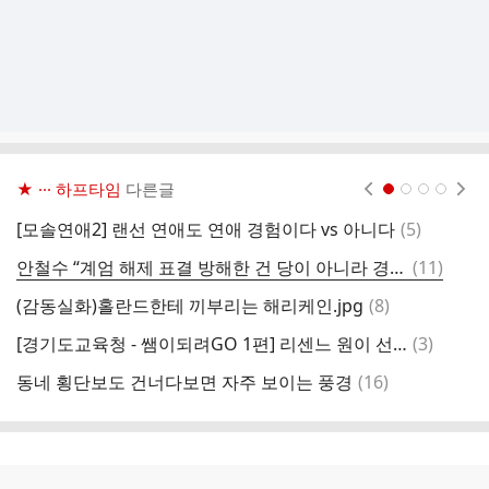
★ ··· 하프타임
다른글
현재페이지 1
2
3
4
댓
[모솔연애2] 랜선 연애도 연애 경험이다 vs 아니다
(
5
)
일
글
댓
안철수 “계엄 해제 표결 방해한 건 당이 아니라 경찰이 국회 봉쇄해서”
(
11
)
2
글
댓
(감동실화)홀란드한테 끼부리는 해리케인.jpg
(
8
)
진
글
댓
[경기도교육청 - 쌤이되려GO 1편] 리센느 원이 선생님_ 양영디지털고
(
3
)
존
글
댓
동네 횡단보도 건너다보면 자주 보이는 풍경
(
16
)
후
글