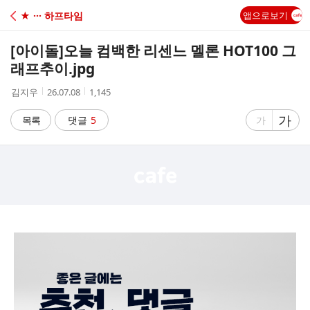
C
★ ··· 하프타임
앱으로보기
A
[아이돌]
오늘 컴백한 리센느 멜론 HOT100 그
F
래프추이.jpg
작
작
조
김지우
26.07.08
1,145
E
성
성
회
자
시
수
글
가
글
목록
댓글
5
가
간
자
자
크
크
기
기
크
작
게
게