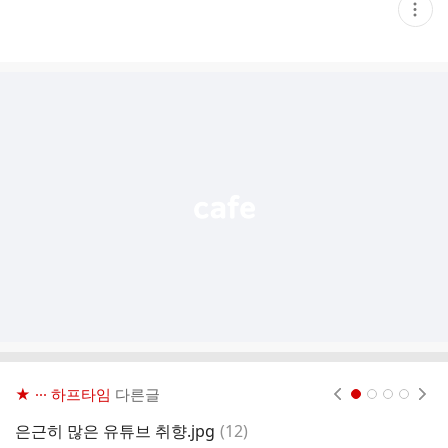
현
재
게
시
글
추
가
기
능
열
기
★ ··· 하프타임
다른글
현재페이지 1
2
3
4
댓
은근히 많은 유튜브 취향.jpg
(
12
)
(