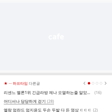
글
추
가
기
능
열
기
★ ··· 하프타임
다른글
현재페이지 1
2
3
4
댓
리센느 멜론1위 긴급라방 제나 오열하는줄 알았던 사람들 .jpg
(
16
)
오
글
댓
어디서나 당당하게 걷기
(
28
)
오
글
댓
엘랑 엄란드 엄지윤도 두손 두발 다 든 영상 ㄷㄷㄷ
(
2
)
[