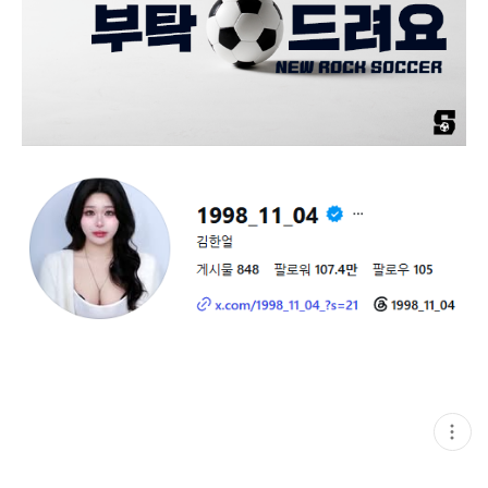
현
재
게
시