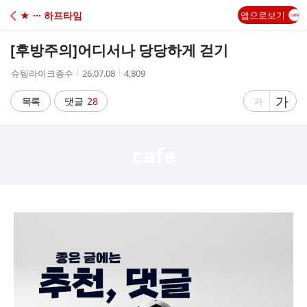
C
★ ··· 하프타임
앱으로보기
A
[후방주의]
어디서나 당당하게 걷기
F
작
작
조
슈팅라이크종수
26.07.08
4,809
성
성
회
E
자
시
수
글
가
글
목록
댓글
28
가
간
자
자
크
크
기
기
크
작
게
게