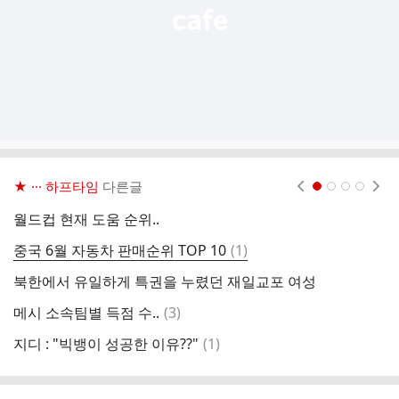
★ ··· 하프타임
다른글
현재페이지 1
2
3
4
월드컵 현재 도움 순위..
마
댓
중국 6월 자동차 판매순위 TOP 10
(
1
)
부
글
북한에서 유일하게 특권을 누렸던 재일교포 여성
지
댓
메시 소속팀별 득점 수..
(
3
)
글
댓
지디 : "빅뱅이 성공한 이유??"
(
1
)
글