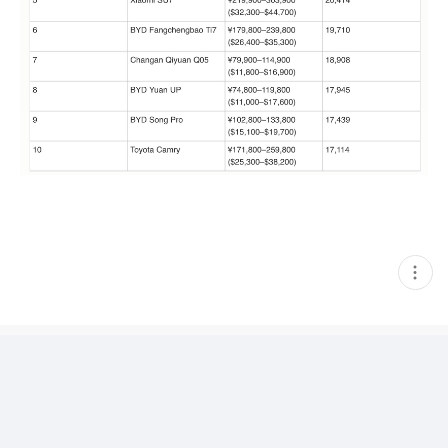
현
재
게
시
글
추
가
기
능
열
기