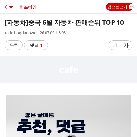
C
★ ··· 하프타임
앱으로보기
A
[자동차]
중국 6월 자동차 판매순위 TOP 10
F
작
작
조
rade bogdanovic
26.07.09
5,951
성
성
회
E
자
시
수
글
가
글
목록
댓글
1
가
간
자
자
크
크
기
기
크
작
게
게