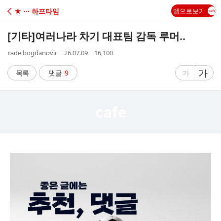
C
★ ··· 하프타임
앱으로보기
A
[기타]
여러나라 차기 대표팀 감독 루머..
F
작
작
조
rade bogdanovic
26.07.09
16,100
성
성
회
E
자
시
수
글
가
글
목록
댓글
9
가
간
자
자
크
크
기
기
크
작
게
게