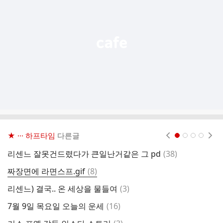
능
열
기
★ ··· 하프타임
다른글
현재페이지 1
2
3
4
댓
리센느 잘못건드렸다가 큰일난거같은 그 pd
(
38
)
G
글
댓
짜장면에 라면스프.gif
(
8
)
기
글
댓
리센느) 결국.. 온 세상을 물들여
(
3
)
특
글
댓
7월 9일 목요일 오늘의 운세
(
16
)
실
글