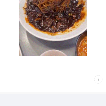
현
재
게
시
글
추
가
기