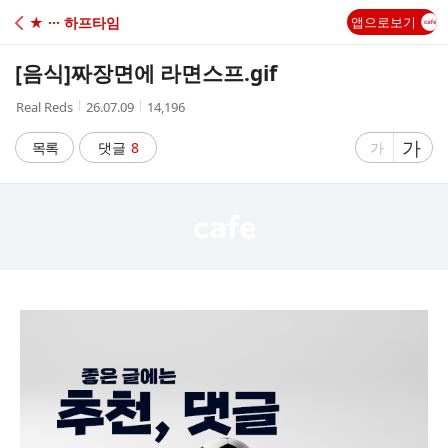
C
★ ··· 하프타임
앱으로보기
A
[음식]
짜장면에 라면스프.gif
F
작
작
조
Real Reds
26.07.09
14,196
성
성
회
E
자
시
수
글
가
글
목록
댓글
8
가
간
자
자
크
크
기
기
크
작
게
게