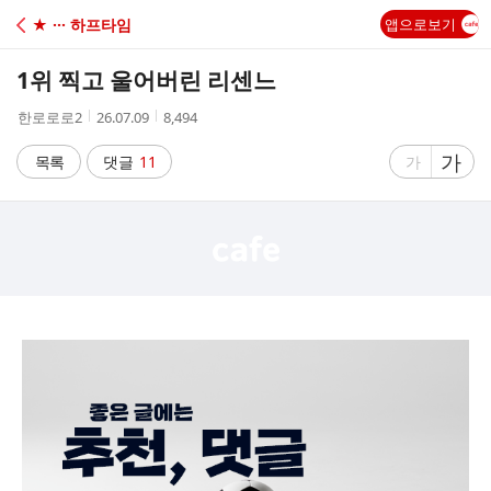
C
★ ··· 하프타임
앱으로보기
A
1위 찍고 울어버린 리센느
F
작
작
조
한로로로2
26.07.09
8,494
성
성
회
E
자
시
수
글
가
글
목록
댓글
11
가
간
자
자
크
크
기
기
크
작
게
게