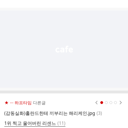
게
시
글
추
가
기
능
열
기
★ ··· 하프타임
다른글
현재페이지 1
2
3
4
댓
(감동실화)홀란드한테 끼부리는 해리케인.jpg
(
3
)
리
글
댓
1위 찍고 울어버린 리센느
(
11
)
7