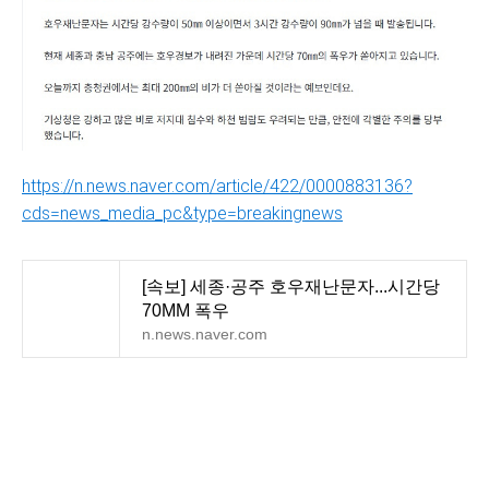
https://n.news.naver.com/article/422/0000883136?
cds=news_media_pc&type=breakingnews
[속보] 세종·공주 호우재난문자...시간당
70MM 폭우
n.news.naver.com