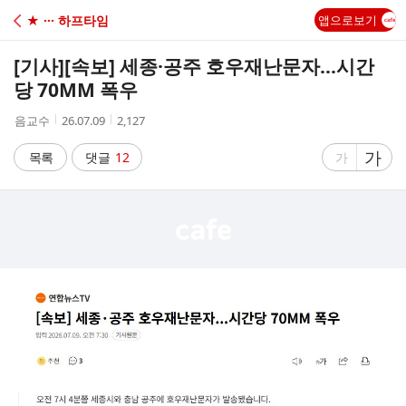
C
★ ··· 하프타임
앱으로보기
A
[기사]
[속보] 세종·공주 호우재난문자...시간
F
당 70MM 폭우
작
작
조
음교수
26.07.09
2,127
E
성
성
회
자
시
수
글
가
글
목록
댓글
12
가
간
자
자
크
크
기
기
크
작
게
게