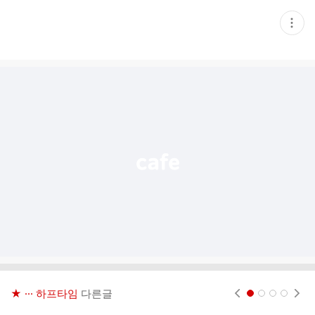
현
재
게
시
글
추
가
기
능
열
기
★ ··· 하프타임
다른글
현재페이지 1
2
3
4