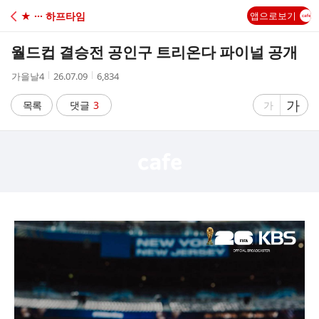
C
★ ··· 하프타임
앱으로보기
A
월드컵 결승전 공인구 트리온다 파이널 공개
F
작
작
조
가을날4
26.07.09
6,834
성
성
회
E
자
시
수
글
가
글
목록
댓글
3
가
간
자
자
크
크
기
기
크
작
게
게