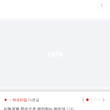
현
재
게
시
글
추
가
기
능
열
기
★ ··· 하프타임
다른글
현재페이지 1
2
3
4
댓
이동국을 한손으로 제압하는 박지성
(
14
)
M