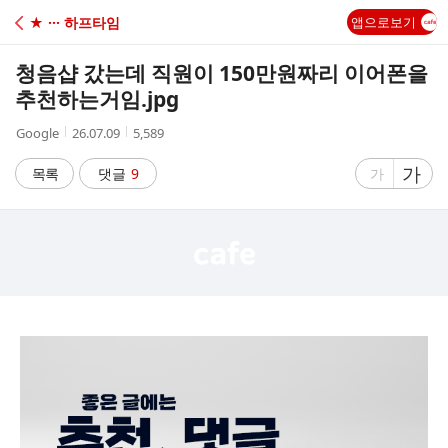
C
★ ··· 하프타임
앱으로보기
A
청음샵 갔는데 직원이 150만원짜리 이어폰을
F
추천하는거임.jpg
작
작
조
Google
26.07.09
5,589
E
성
성
회
자
시
수
글
가
글
목록
댓글
9
가
간
자
자
크
크
기
기
크
작
게
게