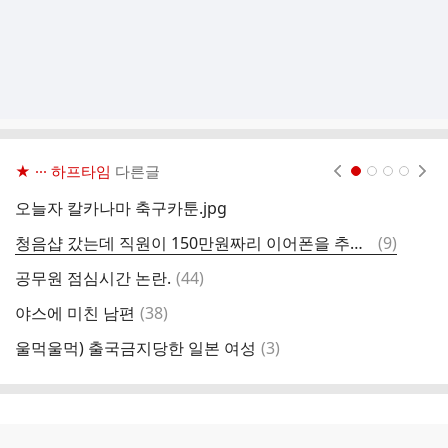
★ ··· 하프타임
다른글
현재페이지 1
2
3
4
오늘자 칼카나마 축구카툰.jpg
가
댓
청음샵 갔는데 직원이 150만원짜리 이어폰을 추천하는거임.jpg
(
9
)
아
글
댓
공무원 점심시간 논란.
(
44
)
일
글
댓
야스에 미친 남편
(
38
)
당
글
댓
울먹울먹) 출국금지당한 일본 여성
(
3
)
한
글