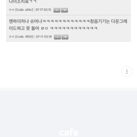
현
재
게
시
글
추
가
기
능
열
기