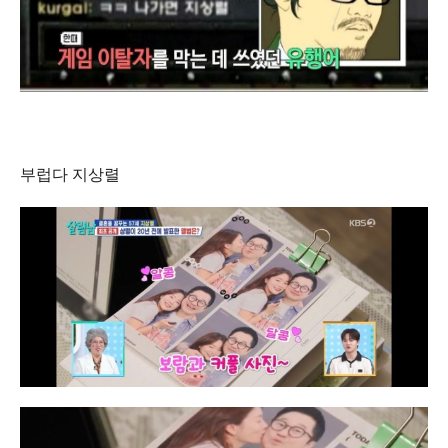
부럽다 지상렬