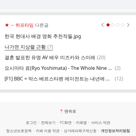
★ ··· 하프타임
다른글
현재페이지 1
2
3
4
한국 현대사 배경 영화 추천작들.jpg
문
댓
나가면 지상렬 근황
(
7
)
한
글
댓
결혼 발표한 유명 AV 배우 미즈카와 스미레
(
20
)
오
글
댓
요시마타 료(Ryo Yoshimata) - The Whole Nine Yards (영화 냉정과 열정사이 OST)
(
2
)
글
댓
[F1] BBC = 막스 베르스타펜 에이전트는 내년에 옮길 만한 대체 팀들을 찾아나섰다
(
12
)
공
글
맨위로
로그인
전체보기
PC화면
카페앱
서비스 약관
청소년보호정책
카페 이용 약관
상거래피해구제신청
개인정보처리방침