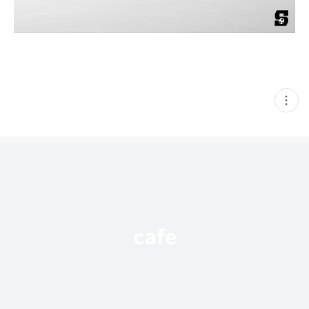
현
재
게
시
글
추
가
기
능
열
기