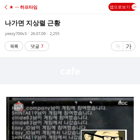
C
★ ··· 하프타임
앱으로보기
A
나가면 지상렬 근황
F
작
작
조
yeezy700v3
26.07.09
2,255
성
성
회
E
자
시
수
글
가
글
목록
댓글
7
가
간
자
자
크
크
기
기
크
작
게
게