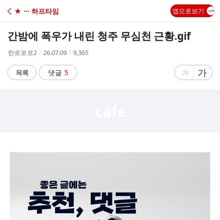
C
★ ··· 하프타임
앱으로보기
A
간밤에 폭우가 내린 청주 무심천 근황.gif
F
작
작
조
한로로로2
26.07.09
9,365
성
성
회
E
자
시
수
글
가
글
목록
댓글
5
가
간
자
자
크
크
기
기
크
작
게
게