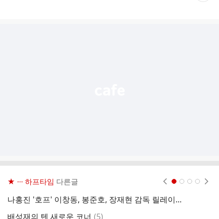
재
게
시
글
추
가
기
능
열
기
★ ··· 하프타임
다른글
현재페이지 1
2
3
4
나홍진 '호프' 이창동, 봉준호, 장재현 감독 릴레이 GV 예정
호
댓
배성재의 텐 새로운 코너
(
5
)