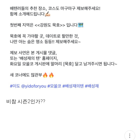
비참 시즌2인가??
현