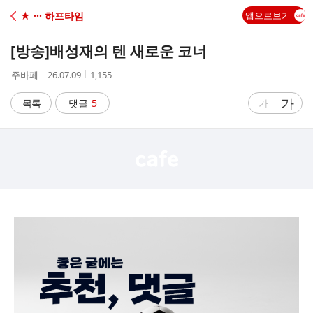
C
★ ··· 하프타임
앱으로보기
A
[방송]
배성재의 텐 새로운 코너
F
작
작
조
주바페
26.07.09
1,155
성
성
회
E
자
시
수
글
가
글
목록
댓글
5
가
간
자
자
크
크
기
기
크
작
게
게