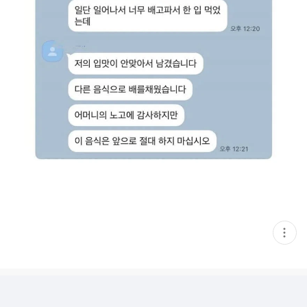
현
재
게
시
글
추
가
기