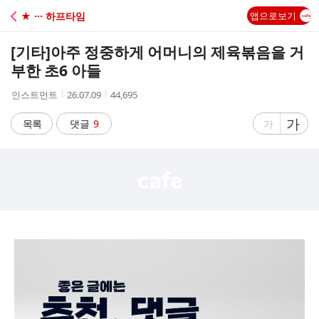
C
★ ··· 하프타임
앱으로보기
A
[기타]
아주 정중하게 어머니의 제육볶음을 거
F
부한 초6 아들
작
작
조
인스트먼트
26.07.09
44,695
E
성
성
회
자
시
수
글
가
글
목록
댓글
9
가
간
자
자
크
크
기
기
크
작
게
게