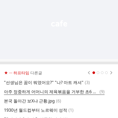
능
열
기
★ ··· 하프타임
다른글
현재페이지 1
2
3
4
댓
"선생님은 꿈이 뭐였어요?" "나? 마트 캐셔"
(
3
)
홀
글
댓
아주 정중하게 어머니의 제육볶음을 거부한 초6 아들
(
9
)
소
글
댓
본국 돌아간 보X냐 근황.jpg
(
6
)
글
댓
1930년 월드컵부터 노르웨이 성적
(
1
)
배
글