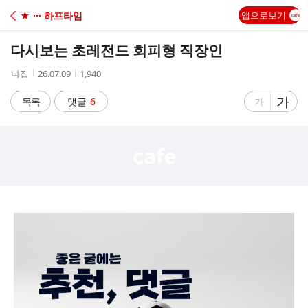
C
★ ··· 하프타임
앱으로보기
A
다시보는 초레전드 회피형 직장인
F
작
작
조
나집
26.07.09
1,940
성
성
회
E
자
시
수
글
가
글
목록
댓글
6
가
간
자
자
크
크
기
기
크
작
게
게