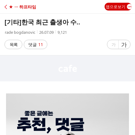
C
★ ··· 하프타임
앱으로보기
A
[기타]
한국 최근 출생아 수..
F
작
작
조
rade bogdanovic
26.07.09
9,121
성
성
회
E
자
시
수
글
가
글
목록
댓글
11
가
간
자
자
크
크
기
기
크
작
게
게