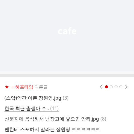
기
능
열
기
★ ··· 하프타임
다른글
현재페이지 1
2
3
4
댓
(스압)약간 이쁜 장원영.jpg
(
3
)
글
댓
한국 최근 출생아 수..
(
11
)
글
댓
신문지에 음식싸서 냉장고에 넣으면 안됨.jpg
(
8
)
의
글
팬한테 스포하지 말라는 장원영 ㅋㅋㅋㅋㅋㅋ
"