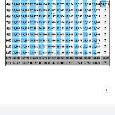
현
재
게
시
글
추
가