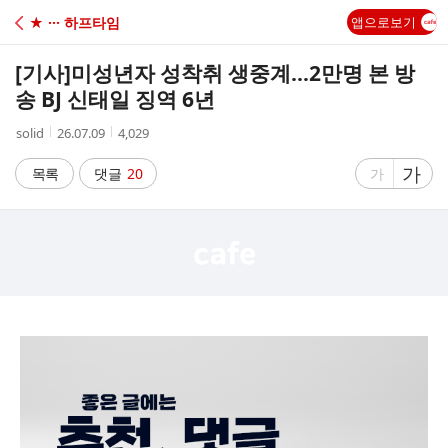
C
★ ··· 하프타임
앱으로보기
A
[기사]
미성년자 성착취 생중계…2만명 본 방
F
송 BJ 신태일 징역 6년
작
작
조
solid
26.07.09
4,029
E
성
성
회
자
시
수
글
가
글
목록
댓글
20
가
간
자
자
크
크
기
기
크
작
게
게