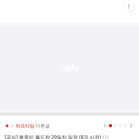
현
재
게
시
글
추
가
기
능
열
기
★ ··· 하프타임
다른글
현재페이지 1
2
3
4
댓
[공식] 북중미 월드컵 29일차 일정 (8강 시작)
(
1
)
내