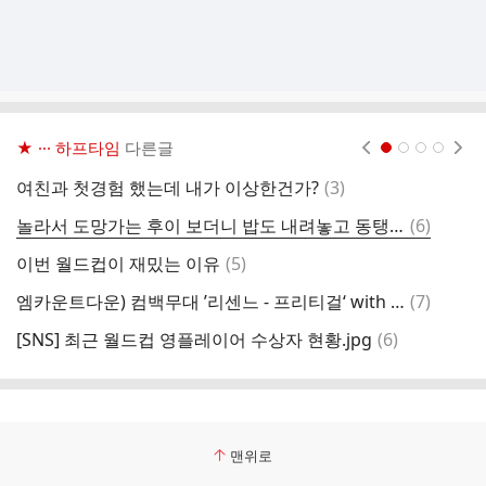
★ ··· 하프타임
다른글
현재페이지 1
2
3
4
댓
여친과 첫경험 했는데 내가 이상한건가?
(
3
)
역
글
댓
놀라서 도망가는 후이 보더니 밥도 내려놓고 동탱한테 가는 웅니 루이바오💜🩷
(
6
)
2
글
댓
이번 월드컵이 재밌는 이유
(
5
)
[
글
댓
엠카운트다운) 컴백무대 ’리센느 - 프리티걸‘ with 니콜
(
7
)
글
댓
[SNS] 최근 월드컵 영플레이어 수상자 현황.jpg
(
6
)
주
글
맨위로