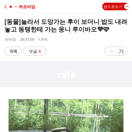
C
★ ··· 하프타임
앱으로보기
A
[동물]
놀라서 도망가는 후이 보더니 밥도 내려
F
놓고 동탱한테 가는 웅니 루이바오💜🩷
작
작
조
러바오
26.07.09
1,916
E
성
성
회
자
시
수
글
가
글
목록
댓글
6
가
간
자
자
크
크
기
기
크
작
게
게