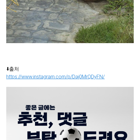
⬇️출처
https://www.instagram.com/p/Daj0MrQDyFN/