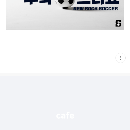
현
재
게
시
글
추
가
기
능
열
기