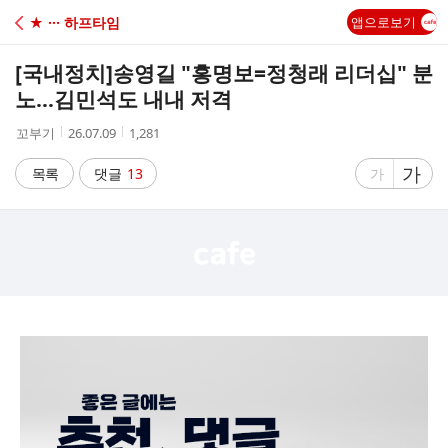
C
★ ··· 하프타임
앱으로보기
A
[국내정치]
송영길 "홍명보=정청래 리더십" 분
F
노…김민석도 내내 저격
작
작
조
꼬부기
26.07.09
1,281
E
성
성
회
자
시
수
글
가
글
목록
댓글
13
가
간
자
자
크
크
기
기
크
작
게
게