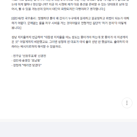
현
재
게
시
글
추
가
기