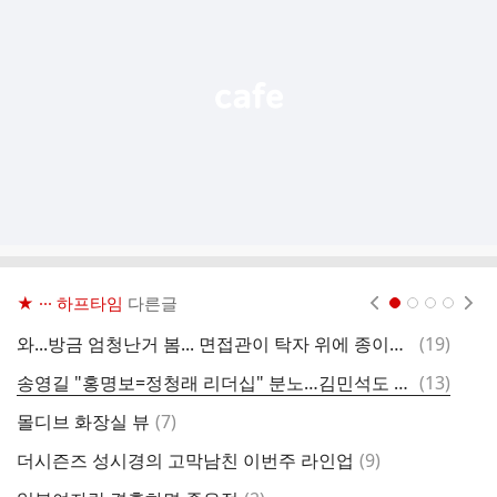
능
열
기
★ ··· 하프타임
다른글
현재페이지 1
2
3
4
댓
와...방금 엄청난거 봄... 면접관이 탁자 위에 종이컵 1,000개를 쫙 깔아놓고
(
19
)
4
글
댓
송영길 "홍명보=정청래 리더십" 분노…김민석도 내내 저격
(
13
)
2
글
댓
몰디브 화장실 뷰
(
7
)
국
글
댓
더시즌즈 성시경의 고막남친 이번주 라인업
(
9
)
충
글