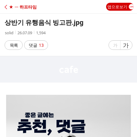
C
★ ··· 하프타임
앱으로보기
A
상반기 유행음식 빙고판.jpg
F
작
작
조
solid
26.07.09
1,594
성
성
회
E
자
시
수
글
가
글
목록
댓글
13
가
간
자
자
크
크
기
기
크
작
게
게