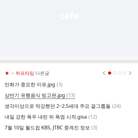
기
★ ··· 하프타임
다른글
현재페이지 1
2
3
4
댓
만화가 중요한 이유.jpg
(
3
)
1
글
댓
상반기 유행음식 빙고판.jpg
(
13
)
깨
글
댓
생각이상으로 막강했던 2~2.5세대 주요 걸그룹들
(
24
)
이
글
댓
내일 강한 폭우 내린 뒤 폭염 시작.gisa
(
12
)
브
글
댓
7월 10일 월드컵 KBS, JTBC 중계진 정보
(
3
)
I
글