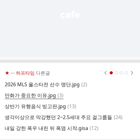
★ ··· 하프타임
다른글
현재페이지 1
2
3
4
댓
2026 MLS 올스타전 선수 명단.jpg
(
2
)
7
글
댓
만화가 중요한 이유.jpg
(
3
)
1
글
댓
상반기 유행음식 빙고판.jpg
(
13
)
깨
글
댓
생각이상으로 막강했던 2~2.5세대 주요 걸그룹들
(
24
)
이
글
댓
내일 강한 폭우 내린 뒤 폭염 시작.gisa
(
12
)
브
글