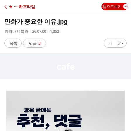
C
★ ··· 하프타임
앱으로보기
A
만화가 중요한 이유.jpg
F
작
작
조
카리나 네뷸라
26.07.09
1,352
성
성
회
E
자
시
수
글
가
글
목록
댓글
3
가
간
자
자
크
크
기
기
크
작
게
게