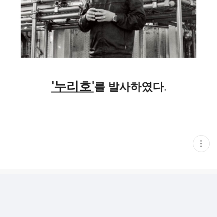
'누리호'
를 발사하였다.
현
재
게
시
글
추
가
기
능
열
기