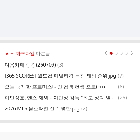
★ ··· 하프타임
다른글
현재페이지 1
2
3
4
댓
다음카페 랭킹(260709)
(
3
)
만
글
댓
[365 SCORES] 월드컵 패널티킥 득점 제외 순위.jpg
(
7
)
상
글
댓
오늘 공개한 프로미스나인 컴백 컨셉 포토(Fruit Ver.)
(
8
)
생
글
댓
이민성호, 옌스 제외... 이민성 감독 "최고 성과 낼 수 있는 선수들로 구성, 포함되지 않은 선수들에 미안"
(
26
)
내
글
댓
2026 MLS 올스타전 선수 명단.jpg
(
2
)
7
글