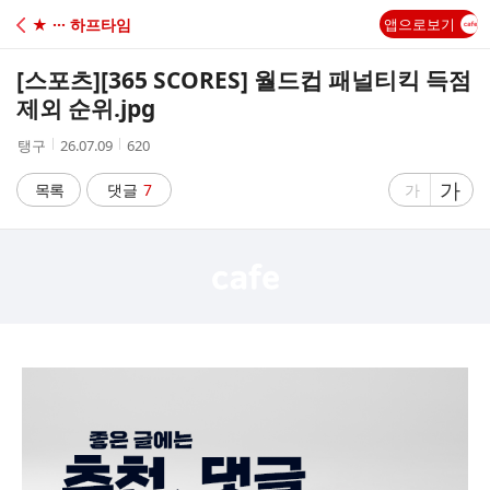
C
★ ··· 하프타임
앱으로보기
A
[스포츠]
[365 SCORES] 월드컵 패널티킥 득점
F
제외 순위.jpg
작
작
조
탱구
26.07.09
620
E
성
성
회
자
시
수
글
가
글
목록
댓글
7
가
간
자
자
크
크
기
기
크
작
게
게