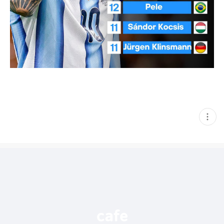
현
재
게
시
글
추
가
기
능
열
기