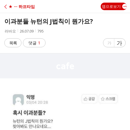
C
★ ··· 하프타임
앱으로보기
A
이과분들 뉴턴의 J법칙이 뭔가요?
F
작
작
조
러바오
26.07.09
795
성
성
회
E
자
시
수
글
가
글
목록
댓글
1
가
간
자
자
크
크
기
기
크
작
게
게