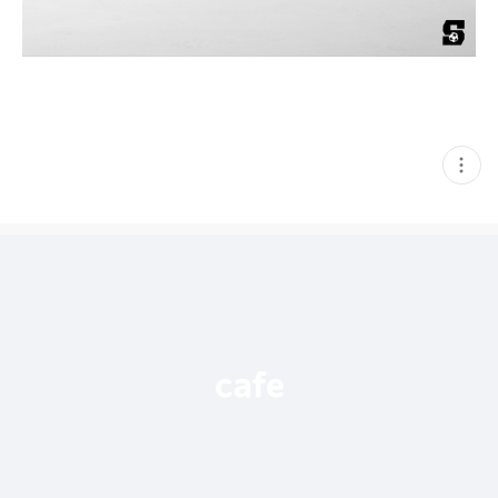
현
재
게
시
글
추
가
기
능
열
기