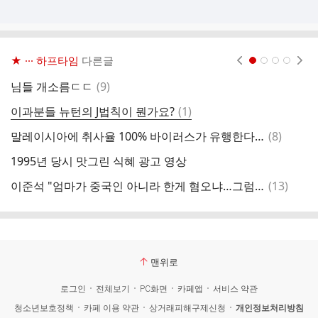
★ ··· 하프타임
다른글
현재페이지 1
2
3
4
댓
님들 개소름ㄷㄷ
(
9
)
7
글
댓
이과분들 뉴턴의 J법칙이 뭔가요?
(
1
)
1
글
댓
말레이시아에 취사율 100% 바이러스가 유행한다네요..
(
8
)
카
글
1995년 당시 맛그린 식혜 광고 영상
리
댓
이준석 "엄마가 중국인 아니라 한게 혐오냐…그럼 맞다해야 하나"
(
13
)
경
글
맨위로
로그인
전체보기
PC화면
카페앱
서비스 약관
청소년보호정책
카페 이용 약관
상거래피해구제신청
개인정보처리방침