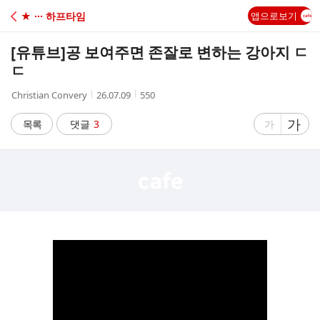
C
★ ··· 하프타임
앱으로보기
A
[유튜브]
공 보여주면 존잘로 변하는 강아지 ㄷ
F
ㄷ
작
작
조
Christian Convery
26.07.09
550
E
성
성
회
자
시
수
글
가
글
목록
댓글
3
가
간
자
자
크
크
기
기
크
작
게
게