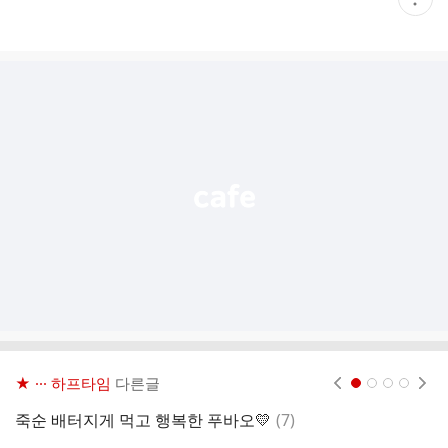
재
게
시
글
추
가
기
능
열
기
★ ··· 하프타임
다른글
현재페이지 1
2
3
4
댓
죽순 배터지게 먹고 행복한 푸바오💛
(
7
)
글