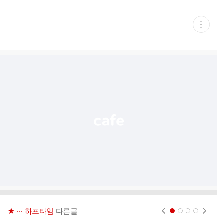
현
재
게
시
글
추
가
기
능
열
기
★ ··· 하프타임
다른글
현재페이지 1
2
3
4