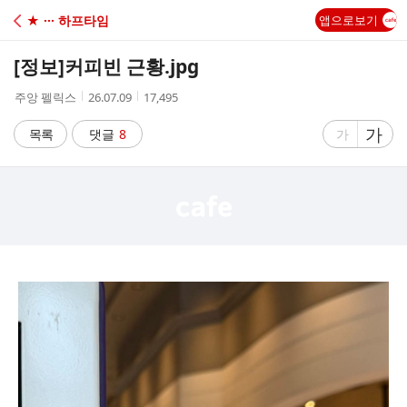
C
★ ··· 하프타임
앱으로보기
A
[정보]
커피빈 근황.jpg
F
작
작
조
주앙 펠릭스
26.07.09
17,495
성
성
회
E
자
시
수
글
가
글
목록
댓글
8
가
간
자
자
크
크
기
기
크
작
게
게