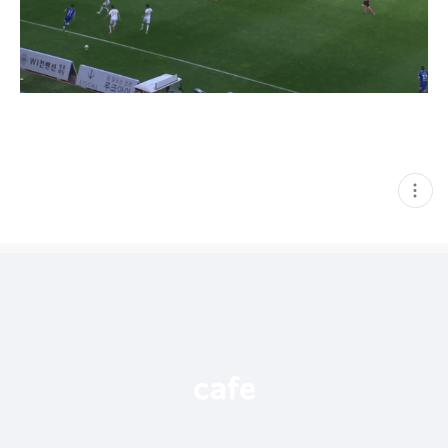
현
재
게
시
글
추
가
기
능
열
기