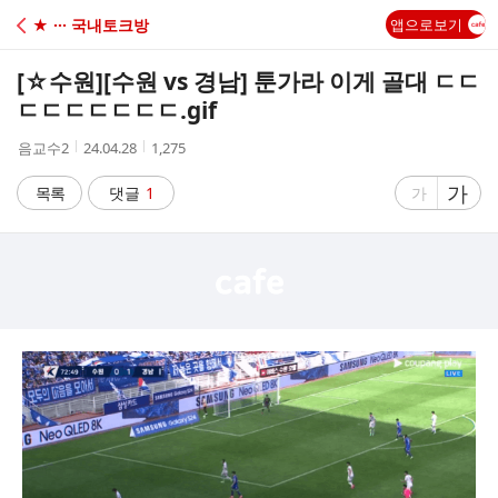
C
★ ··· 국내토크방
앱으로보기
A
[☆수원]
[수원 vs 경남] 툰가라 이게 골대 ㄷㄷ
F
ㄷㄷㄷㄷㄷㄷㄷ.gif
작
작
조
음교수2
24.04.28
1,275
E
성
성
회
자
시
수
글
가
글
목록
댓글
1
가
간
자
자
크
크
기
기
크
작
게
게