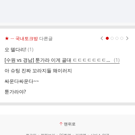
★ ··· 국내토크방
다른글
현재페이지 1
2
3
4
댓
오 델다리!
(
1
)
미
글
댓
[수원 vs 경남] 툰가라 이게 골대 ㄷㄷㄷㄷㄷㄷㄷㄷㄷ.gif
(
1
)
9
글
아 슈팅 진짜 꼬라지들 왜이러지
[
싸운다싸운다~~
이
툰가라야?
김
맨위로