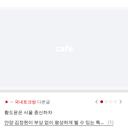
게
시
글
추
가
기
능
열
기
★ ··· 국내토크방
다른글
현재페이지 1
2
3
4
황도윤은 서울 종신하자
오
댓
안양 김정현이 부상 없이 왕성하게 뛸 수 있는 특별한 비결은?
(
1
)
킹
글