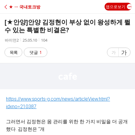
C
★ ··· 국내토크방
앱으로보기
A
[★안양]
안양 김정현이 부상 없이 왕성하게 뛸
F
수 있는 특별한 비결은?
작
작
조
바이언2
25.05.10
104
E
성
성
회
자
시
수
글
가
글
목록
댓글
1
가
간
자
자
크
크
기
기
크
작
게
게
https://www.sports-g.com/news/articleView.html?
idxno=210387
그러면서 김정현은 몸 관리를 위한 한 가지 비밀을 더 공개
했다. 김정현은 “개