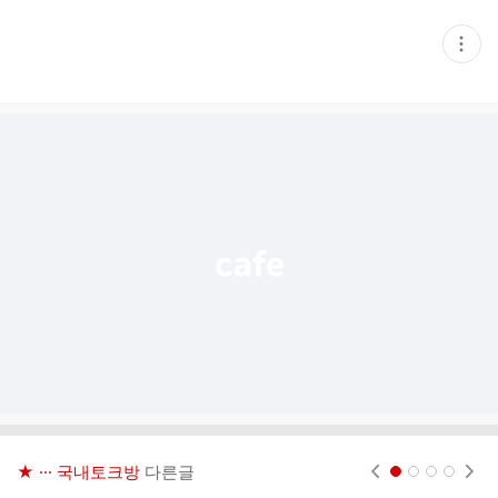
현
재
게
시
글
추
가
기
능
열
기
★ ··· 국내토크방
다른글
현재페이지 1
2
3
4