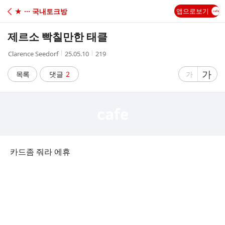
C
★ ··· 국내토크방
앱으로보기
A
제르소 빡칠만한 태클
F
작
작
조
Clarence Seedorf
25.05.10
219
성
성
회
E
자
시
수
글
가
글
목록
댓글
2
가
간
자
자
크
크
기
기
크
작
게
게
카드좀 줘라 에휴