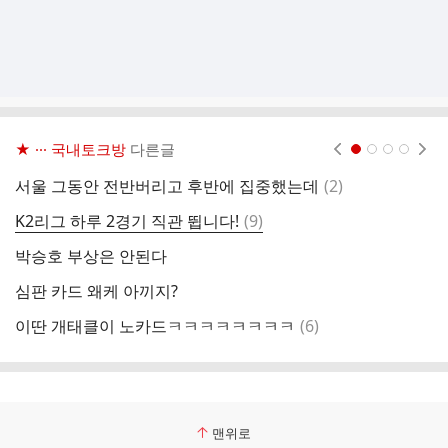
★ ··· 국내토크방
다른글
현재페이지 1
2
3
4
댓
서울 그동안 전반버리고 후반에 집중했는데
(
2
)
서
글
댓
K2리그 하루 2경기 직관 뜁니다!
(
9
)
제
글
박승호 부상은 안된다
서
심판 카드 왜케 아끼지?
우
댓
이딴 개태클이 노카드ㅋㅋㅋㅋㅋㅋㅋㅋ
(
6
)
오
글
맨위로