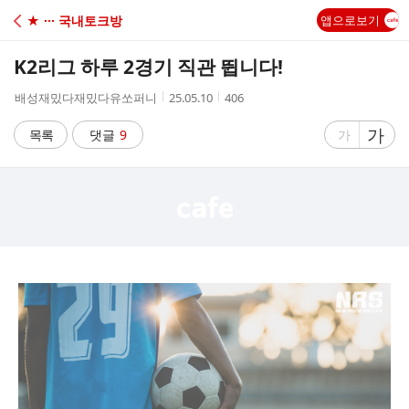
C
★ ··· 국내토크방
앱으로보기
A
K2리그 하루 2경기 직관 뜁니다!
F
작
작
조
배성재밌다재밌다유쏘퍼니
25.05.10
406
성
성
회
E
자
시
수
글
가
글
목록
댓글
9
가
간
자
자
크
크
기
기
크
작
게
게