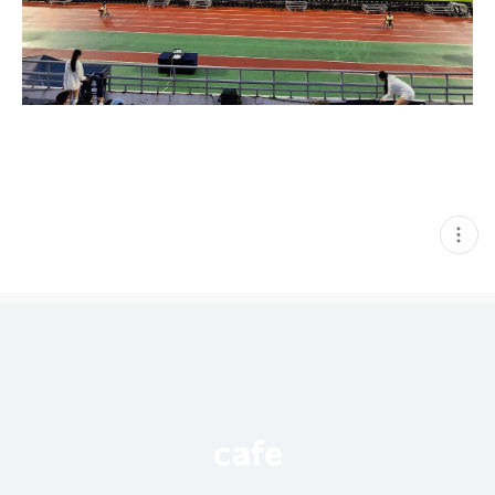
현
재
게
시
글
추
가
기
능
열
기