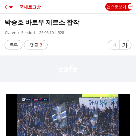
C
★ ··· 국내토크방
앱으로보기
A
박승호 바로우 제르소 합작
F
작
작
조
Clarence Seedorf
25.05.10
528
성
성
회
E
자
시
수
글
가
글
목록
댓글
3
가
간
자
자
크
크
기
기
크
작
게
게