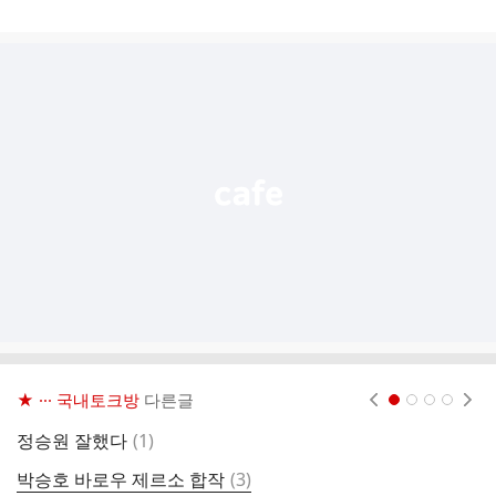
게
시
글
추
가
기
능
열
기
★ ··· 국내토크방
다른글
현재페이지 1
2
3
4
댓
정승원 잘했다
(
1
)
글
댓
박승호 바로우 제르소 합작
(
3
)
인