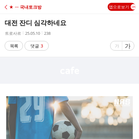
C
★ ··· 국내토크방
앱으로보기
A
대전 잔디 심각하네요
F
작
작
조
트로사르
25.05.10
238
성
성
회
E
자
시
수
글
가
글
목록
댓글
3
가
간
자
자
크
크
기
기
크
작
게
게