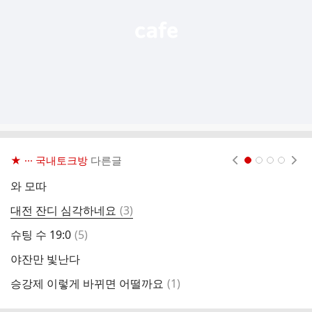
★ ··· 국내토크방
다른글
현재페이지 1
2
3
4
와 모따
진
댓
대전 잔디 심각하네요
(
3
)
와
글
댓
슈팅 수 19:0
(
5
)
야
글
야잔만 빛난다
서
댓
승강제 이렇게 바뀌면 어떨까요
(
1
)
대
글