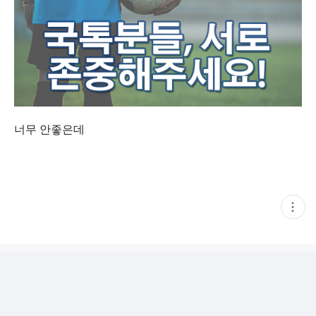
너무 안좋은데
현
재
게
시
글
추
가
기
능
열
기