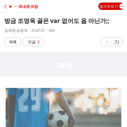
C
★ ··· 국내토크방
앱으로보기
A
방금 조영욱 골은 var 없어도 옵 아닌가;;
F
작
작
조
심재원 송종국
25.07.31
543
성
성
회
E
자
시
수
글
가
글
목록
댓글
3
가
간
자
자
크
크
기
기
크
작
게
게