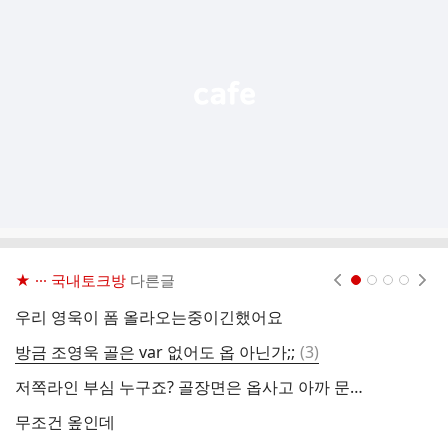
능
열
기
★ ··· 국내토크방
다른글
현재페이지 1
2
3
4
우리 영욱이 폼 올라오는중이긴했어요
김
댓
방금 조영욱 골은 var 없어도 옵 아닌가;;
(
3
)
옾
글
저쪽라인 부심 누구죠? 골장면은 옵사고 아까 문선민패스는 온사인데 다 반대로 잡네
그
무조건 옾인데
아