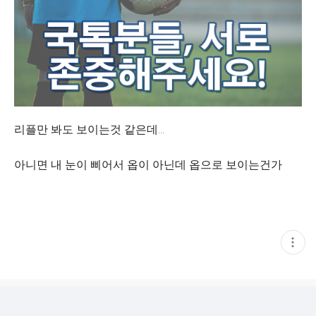
리플만 봐도 보이는것 같은데...
아니면 내 눈이 삐어서 옵이 아닌데 옵으로 보이는건가
현
재
게
시
글
추
가
기