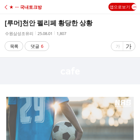
C
★ ··· 국내토크방
앱으로보기
A
[루머]
천안 펠리페 황당한 상황
F
작
작
조
수원삼성조유리
25.08.01
1,807
성
성
회
E
자
시
수
글
가
글
목록
댓글
6
가
간
자
자
크
크
기
기
크
작
게
게