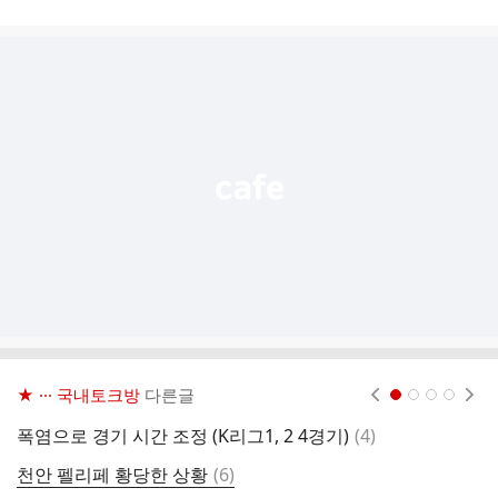
시
글
추
가
기
능
열
기
★ ··· 국내토크방
다른글
현재페이지 1
2
3
4
댓
폭염으로 경기 시간 조정 (K리그1, 2 4경기)
(
4
)
신
글
댓
천안 펠리페 황당한 상황
(
6
)
2
글