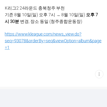
K
리그
2 24
라운드
충북청주:부천
기존
8
월
10
일
(
일
)
오후
7
시 →
8
월
10
일
(
일
)
오후
7
시
30
분
변경, 장소 동일 (
청주종합운동장)
https://www.kleague.com/news_view.do?
seq=93078&orderBy=seq&viewOption=album&page
=1
현
재
게
시
글
추
가
기
능
열