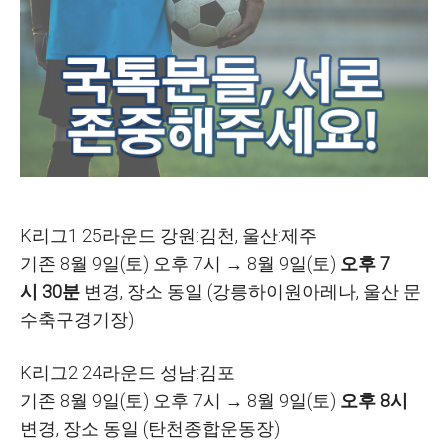
K
리그
1 25
라운드 강원:김천
,
울산:제주
기존
8
월
9
일
(
토
)
오후
7
시 →
8
월
9
일
(
토
)
오후
7
시
30
분
변경, 장소 동일 (
강릉하이원아레나
,
울산 문
수축구경기장)
K
리그
2 24
라운드 성남:김포
기존
8
월
9
일
(
토
)
오후
7
시 →
8
월
9
일
(
토
)
오후
8
시
변경, 장소 동일 (
탄천종합운동장)