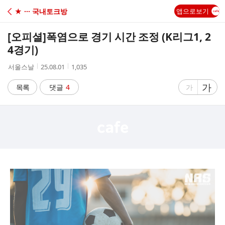
C
★ ··· 국내토크방
앱으로보기
A
[오피셜]
폭염으로 경기 시간 조정 (K리그1, 2
F
4경기)
작
작
조
서울스날
25.08.01
1,035
E
성
성
회
자
시
수
글
가
글
목록
댓글
4
가
간
자
자
크
크
기
기
크
작
게
게