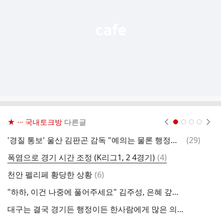
기
★ ··· 국내토크방
다른글
현재페이지 1
2
3
4
댓
'경질 통보' 울산 김판곤 감독 "예의는 물론 행정적으로도 문제"... 수원FC전 지휘 의지
(
29
)
글
댓
폭염으로 경기 시간 조정 (K리그1, 2 4경기)
(
4
)
신
글
댓
천안 펠리페 황당한 상황
(
6
)
2
글
"하하, 이건 나중에 풀어주세요" 김주성, 은혜 갚았다..."내게 1순위 FC서울, 이적료 남기고 파"
대구는 결국 경기든 행정이든 한사람에게 많은 의지를 하고 있었네요