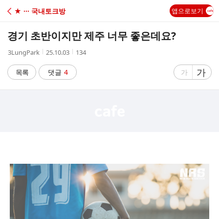
C
★ ··· 국내토크방
앱으로보기
A
경기 초반이지만 제주 너무 좋은데요?
F
작
작
조
3LungPark
25.10.03
134
성
성
회
E
자
시
수
글
가
글
목록
댓글
4
가
간
자
자
크
크
기
기
크
작
게
게