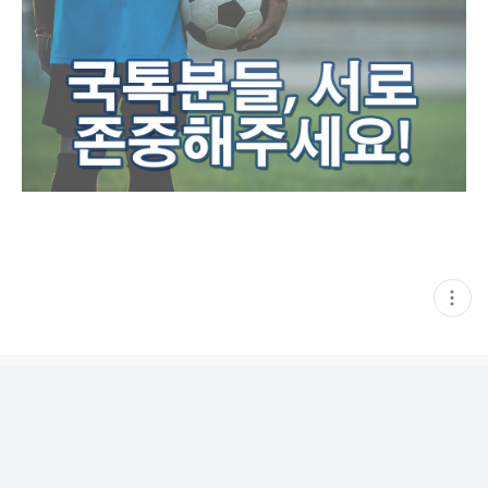
현
재
게
시
글
추
가
기
능
열
기