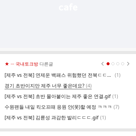
★ ··· 국내토크방
다른글
현재페이지 1
2
3
4
댓
[제주 vs 전북] 연제운 백패스 위험했던 전북ㄷㄷㄷ.gif
(
1
)
지
글
댓
경기 초반이지만 제주 너무 좋은데요?
(
4
)
글
댓
[제주 vs 전북] 초반 몰아붙이는 제주 좋은 연결.gif
(
1
)
[
글
댓
수원팬들 내일 킥오프때 응원 안(못)할 예정 ㅋㅋㅋ
(
7
)
관
글
댓
[제주 vs 전북] 김륜성 과감한 발리ㄷㄷㄷ.gif
(
1
)
이
글