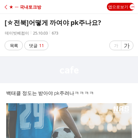
C
★ ··· 국내토크방
앱으로보기
A
[☆전북]
어떻게 까여야 pk주나요?
F
작
작
조
데이빗베컴이
25.10.03
673
성
성
회
E
자
시
수
글
가
글
목록
댓글
11
가
간
자
자
크
크
기
기
크
작
게
게
백태클 정도는 받아야 pk주려나ㅋㅋㅋㅋ