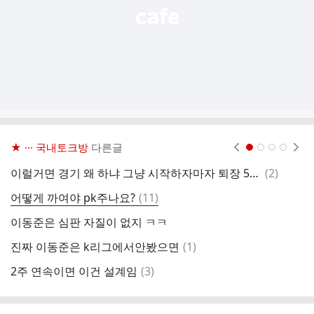
★ ··· 국내토크방
다른글
현재페이지 1
2
3
4
댓
이럴거면 경기 왜 하냐 그냥 시작하자마자 퇴장 5명주고 몰수패 해라
(
2
)
심
글
댓
어떻게 까여야 pk주나요?
(
11
)
글
이동준은 심판 자질이 없지 ㅋㅋ
남
댓
진짜 이동준은 k리그에서안봤으면
(
1
)
아
글
댓
2주 연속이면 이건 설계임
(
3
)
글