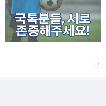
현
재
게
시
글
추
가
기
능
열
기