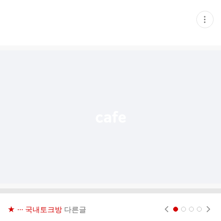
현
재
게
시
글
추
가
기
능
열
기
★ ··· 국내토크방
다른글
현재페이지 1
2
3
4