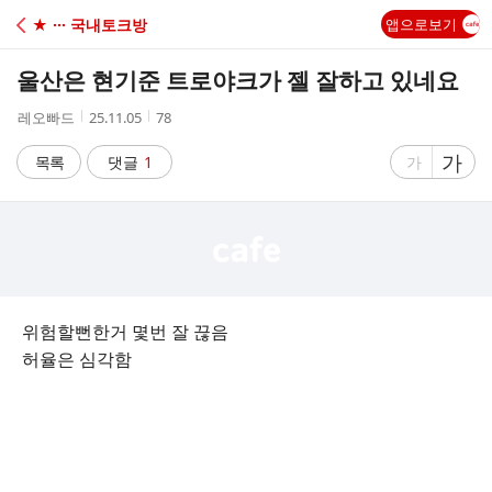
C
★ ··· 국내토크방
앱으로보기
A
울산은 현기준 트로야크가 젤 잘하고 있네요
F
작
작
조
레오빠드
25.11.05
78
성
성
회
E
자
시
수
글
가
글
목록
댓글
1
가
간
자
자
크
크
기
기
크
작
게
게
위험할뻔한거 몇번 잘 끊음
허율은 심각함