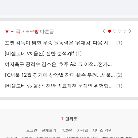
★ ··· 국내토크방
다른글
현재페이지 1
2
3
4
댓
포옛 감독이 밝힌 우승 원동력은 ‘유대감’ 다음 시즌 거취 질문엔 “현재까지 제안은 No, 정해진 것 없다”
(
1
)
아
글
댓
[비셀고베 vs 울산] 전반 분석.gif
(
1
)
울
글
여자축구 공격수 김소은, 호주 A리그 이적…전가을 이어 두 번째
원
댓
FC서울 12월 경기에 상암벌 잔디 훼손 우려…서울시 고심
(
2
)
글
댓
[비셀고베 vs 울산] 전반 종료직전 문정인 위험했던 상황.gif
(
1
)
허
글
맨위로
로그인
전체보기
PC화면
카페앱
서비스 약관