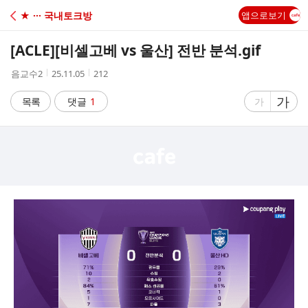
C
★ ··· 국내토크방
앱으로보기
A
[ACLE]
[비셀고베 vs 울산] 전반 분석.gif
F
작
작
조
음교수2
25.11.05
212
성
성
회
E
자
시
수
글
가
글
목록
댓글
1
가
간
자
자
크
크
기
기
크
작
게
게