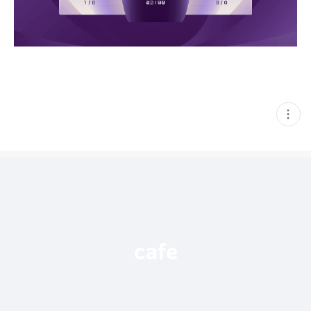
현
재
게
시
글
추
가
기
능
열
기