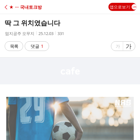
C
★ ··· 국내토크방
앱으로보기
A
딱 그 위치였습니다
F
작
작
조
엄지공주 오무지
25.12.03
331
성
성
회
E
자
시
수
글
가
글
목록
댓글
1
가
간
자
자
크
크
기
기
크
작
게
게