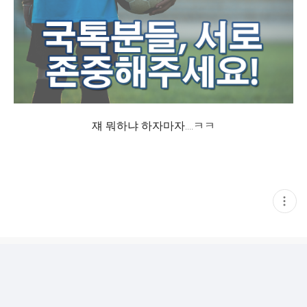
쟤 뭐하냐 하자마자....ㅋㅋ
현
재
게
시
글
추
가
기
능
열
기