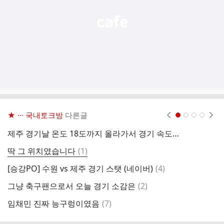
★ ··· 국내토크방
다른글
현재페이지 1
2
3
4
제주 경기날 온도 18도까지 올라가서 경기 속도는 괜찮을듯
수
댓
딱 그 위치였습니다
(
1
)
꽃
글
댓
[승강PO] 수원 vs 제주 경기 스탯 (네이버)
(
4
)
제
글
댓
그냥 축구팬으로서 오늘 경기 소감은
(
2
)
글
댓
임채민 진짜 능구렁이였음
(
7
)
글