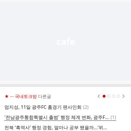
글
추
가
기
능
열
기
★ ··· 국내토크방
다른글
현재페이지 1
2
3
4
댓
엄지성, 11일 광주FC 홈경기 팬사인회
(
2
)
클
글
댓
'전남광주통합특별시 출범' 행정 체계 변화, 광주FC에는 어떤 변화가 있을까?
(
1
)
[
글
전북 ‘흑역사’ 행정 경험, 얼마나 공부 됐을까…‘위원장’ 박지성의 역량에 한국 축구 방향성이 달라진다