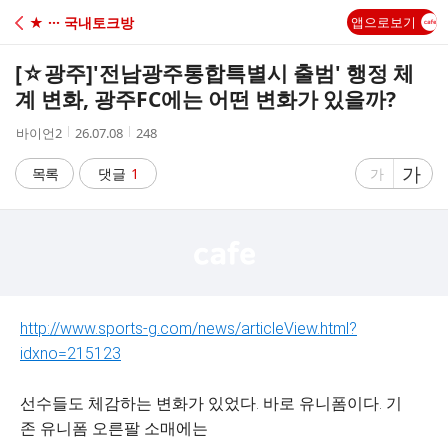
C
★ ··· 국내토크방
앱으로보기
A
[☆광주]
'전남광주통합특별시 출범' 행정 체
F
계 변화, 광주FC에는 어떤 변화가 있을까?
작
작
조
바이언2
26.07.08
248
E
성
성
회
자
시
수
글
가
글
목록
댓글
1
가
간
자
자
크
크
기
기
크
작
게
게
http://www.sports-g.com/news/articleView.html?
idxno=215123
선수들도 체감하는 변화가 있었다. 바로 유니폼이다. 기
존 유니폼 오른팔 소매에는