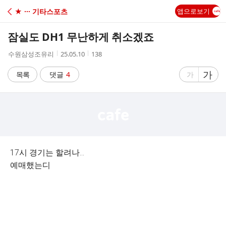
C
★ ··· 기타스포츠
앱으로보기
A
잠실도 DH1 무난하게 취소겠죠
F
작
작
조
수원삼성조유리
25.05.10
138
성
성
회
E
자
시
수
글
가
글
목록
댓글
4
가
간
자
자
크
크
기
기
크
작
게
게
17시 경기는 할려나…
예매했는디