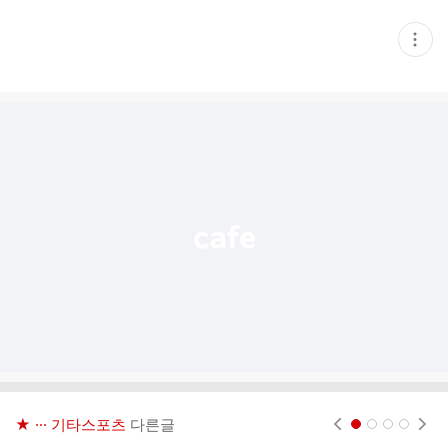
현
재
게
시
글
추
가
기
능
열
기
★ ··· 기타스포츠
다른글
현재페이지 1
2
3
4