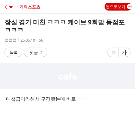
C
★ ··· 기타스포츠
앱으로보기
A
잠실 경기 미친 ㅋㅋㅋ 케이브 9회말 동점포
F
ㅋㅋㅋ
작
작
조
클클클
25.05.10
56
E
성
성
회
자
시
수
글
가
글
목록
댓글
2
가
간
자
자
크
크
기
기
크
작
게
게
대첩급이라해서 구경왔는데 바로 ㄷㄷㄷ