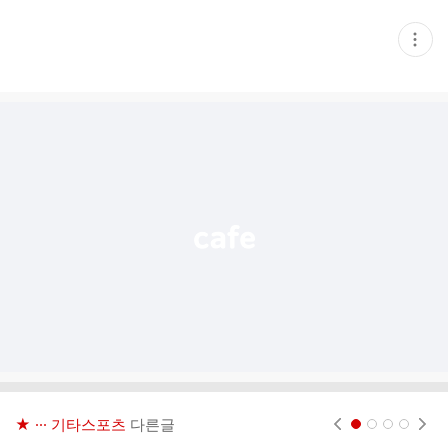
현
재
게
시
글
추
가
기
능
열
기
★ ··· 기타스포츠
다른글
현재페이지 1
2
3
4