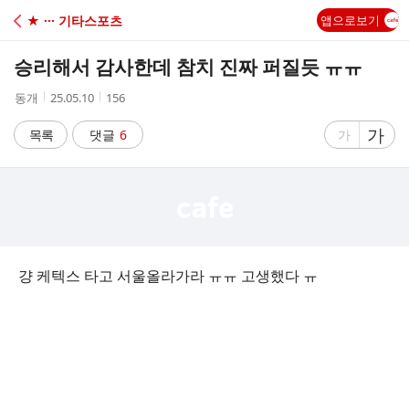
C
★ ··· 기타스포츠
앱으로보기
A
승리해서 감사한데 참치 진짜 퍼질듯 ㅠㅠ
F
작
작
조
동개
25.05.10
156
성
성
회
E
자
시
수
글
가
글
목록
댓글
6
가
간
자
자
크
크
기
기
크
작
게
게
걍 케텍스 타고 서울올라가라 ㅠㅠ 고생했다 ㅠ